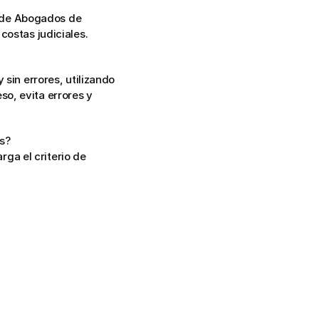
o de Abogados de 
costas judiciales.
sin errores, utilizando 
o, evita errores y 
s?
a el criterio de 