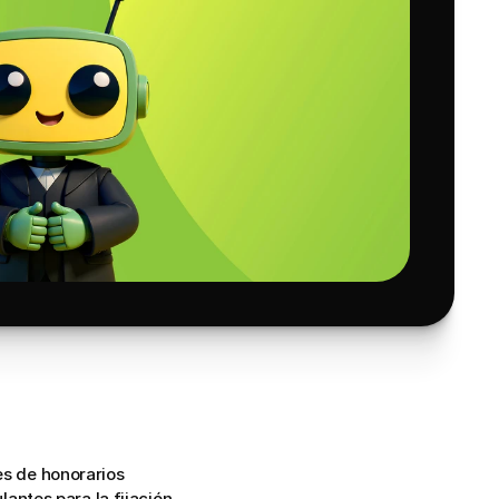
es de honorarios 
ntes para la fijación 