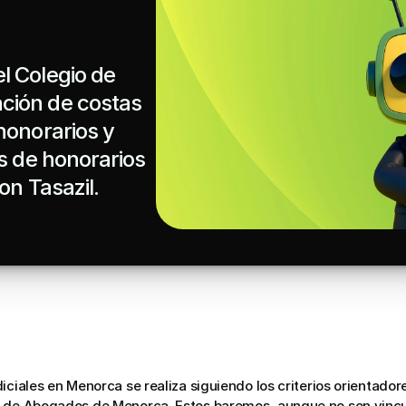
 Colegio de 
ión de costas 
onorarios y 
s de honorarios 
n Tasazil.

iciales en Menorca se realiza siguiendo los criterios orientador
 de Abogados de Menorca. Estos baremos, aunque no son vincula