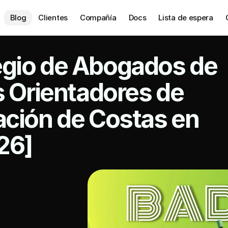
Blog
Clientes
Compañía
Docs
Lista de espera
gio de Abogados de 
s Orientadores de 
ación de Costas en 
26]