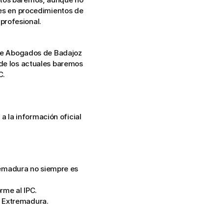
les en procedimientos de 
profesional.
 de Abogados de Badajoz 
de los actuales baremos 
C.
la información oficial 
emadura no siempre es 
rme al IPC.
n Extremadura.