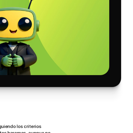
iendo los criterios 
stos baremos, aunque no 